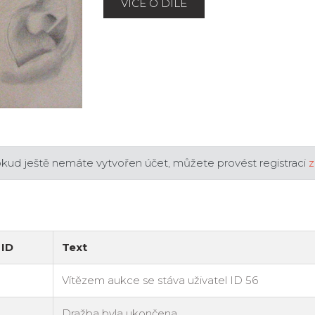
VÍCE O DÍLE
okud ještě nemáte vytvořen účet, můžete provést registraci