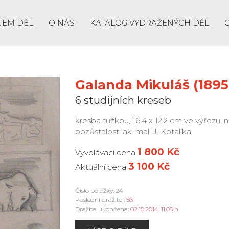
JEM DĚL
O NÁS
KATALOG VYDRAŽENÝCH DĚL
Galanda Mikuláš (1895 
6 studijních kreseb
kresba tužkou, 16,4 x 12,2 cm ve výřezu,
pozůstalosti ak. mal. J. Kotalíka
1 800 Kč
Vyvolávací cena
3 100 Kč
Aktuální cena
Číslo položky: 24
Poslední dražitel:
56
Dražba ukončena:
02.10.2014, 11:05 h