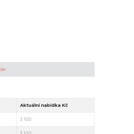
zde
.