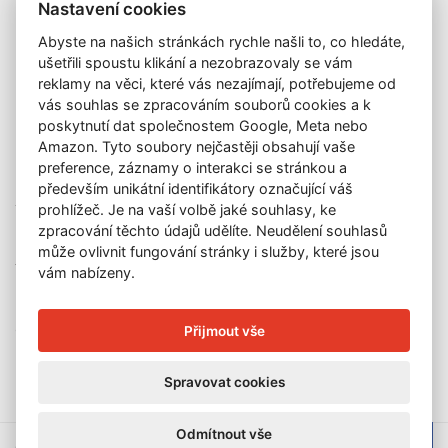
Nastavení cookies
Katalog vydražených děl
Abyste na našich stránkách rychle našli to, co hledáte,
O nás
ušetřili spoustu klikání a nezobrazovaly se vám
GDPR
reklamy na věci, které vás nezajímají, potřebujeme od
Kontakt
vás souhlas se zpracováním souborů cookies a k
KONTAKT
poskytnutí dat společnostem Google, Meta nebo
Amazon. Tyto soubory nejčastěji obsahují vaše
GALERIE LAZARSKÁ
preference, záznamy o interakci se stránkou a
Lazarská 7
především unikátní identifikátory označující váš
110 00 Praha 1
prohlížeč. Je na vaší volbě jaké souhlasy, ke
zpracování těchto údajů udělíte. Neudělení souhlasů
E-mail:
info@galerielazarska.cz
může ovlivnit fungování stránky i služby, které jsou
Telefon:
+420 222 523 739
vám nabízeny.
+420 603 284 668
OTEVÍRACÍ DOBA
Přijmout vše
Po – Pá:
10:00 – 12:00 | 13:00 – 18:00
Spravovat cookies
Odmítnout vše