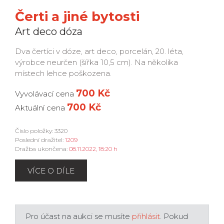
Čerti a jiné bytosti
Art deco dóza
Dva čertíci v dóze, art deco, porcelán, 20. léta,
výrobce neurčen (šířka 10,5 cm). Na několika
místech lehce poškozena.
700 Kč
Vyvolávací cena
700 Kč
Aktuální cena
Číslo položky: 3320
Poslední dražitel:
1209
Dražba ukončena:
08.11.2022, 18:20 h
VÍCE O DÍLE
Pro účast na aukci se musíte
přihlásit
. Pokud