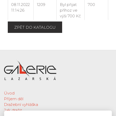
ZPĚT DO KATALOGU
Úvod
Příjem děl
Dražební vyhláška
Jak dražit
Galerie