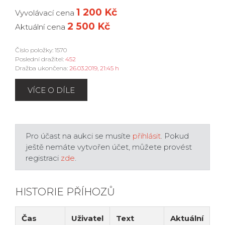
1 200 Kč
Vyvolávací cena
2 500 Kč
Aktuální cena
Číslo položky: 1570
Poslední dražitel:
452
Dražba ukončena:
26.03.2019, 21:45 h
VÍCE O DÍLE
Pro účast na aukci se musíte
přihlásit
. Pokud
ještě nemáte vytvořen účet, můžete provést
registraci
zde
.
HISTORIE PŘÍHOZŮ