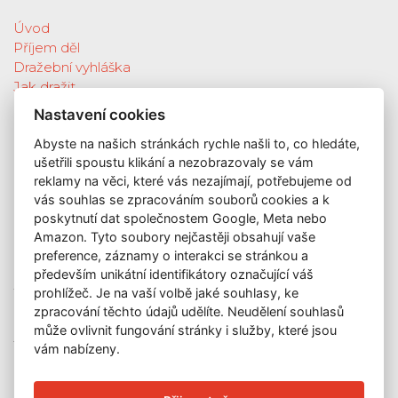
Úvod
Příjem děl
Dražební vyhláška
Jak dražit
Galerie
Nastavení cookies
Katalog vydražených děl
Abyste na našich stránkách rychle našli to, co hledáte,
O nás
ušetřili spoustu klikání a nezobrazovaly se vám
GDPR
reklamy na věci, které vás nezajímají, potřebujeme od
Kontakt
vás souhlas se zpracováním souborů cookies a k
KONTAKT
poskytnutí dat společnostem Google, Meta nebo
Amazon. Tyto soubory nejčastěji obsahují vaše
GALERIE LAZARSKÁ
preference, záznamy o interakci se stránkou a
Lazarská 7
především unikátní identifikátory označující váš
110 00 Praha 1
prohlížeč. Je na vaší volbě jaké souhlasy, ke
zpracování těchto údajů udělíte. Neudělení souhlasů
E-mail:
info@galerielazarska.cz
může ovlivnit fungování stránky i služby, které jsou
Telefon:
+420 222 523 739
vám nabízeny.
+420 603 284 668