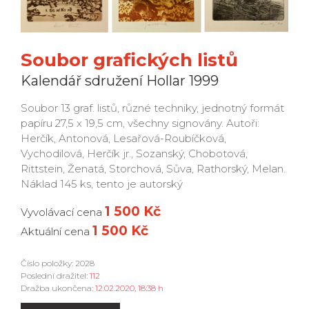
Soubor grafických listů
Kalendář sdružení Hollar 1999
Soubor 13 graf. listů, různé techniky, jednotný formát
papíru 27,5 x 19,5 cm, všechny signovány. Autoři:
Herčík, Antonová, Lesařová-Roubíčková,
Vychodilová, Herčík jr., Sozanský, Chobotová,
Rittstein, Ženatá, Storchová, Sůva, Rathorský, Melan.
Náklad 145 ks, tento je autorský
1 500 Kč
Vyvolávací cena
1 500 Kč
Aktuální cena
Číslo položky: 2028
Poslední dražitel:
112
Dražba ukončena:
12.02.2020, 18:38 h