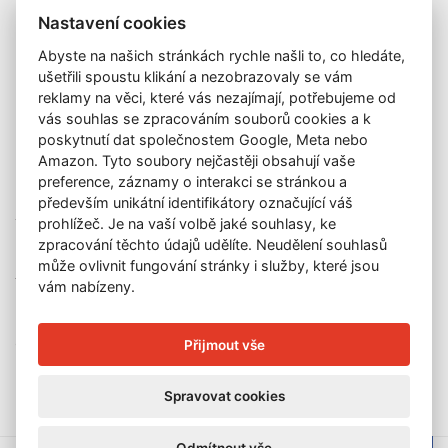
Galerie
Nastavení cookies
Katalog vydražených děl
Abyste na našich stránkách rychle našli to, co hledáte,
O nás
ušetřili spoustu klikání a nezobrazovaly se vám
GDPR
reklamy na věci, které vás nezajímají, potřebujeme od
Kontakt
vás souhlas se zpracováním souborů cookies a k
KONTAKT
poskytnutí dat společnostem Google, Meta nebo
Amazon. Tyto soubory nejčastěji obsahují vaše
GALERIE LAZARSKÁ
preference, záznamy o interakci se stránkou a
Lazarská 7
především unikátní identifikátory označující váš
prohlížeč. Je na vaší volbě jaké souhlasy, ke
110 00 Praha 1
zpracování těchto údajů udělíte. Neudělení souhlasů
E-mail:
info@galerielazarska.cz
může ovlivnit fungování stránky i služby, které jsou
Telefon:
+420 222 523 739
vám nabízeny.
+420 603 284 668
OTEVÍRACÍ DOBA
Přijmout vše
Po – Pá:
10:00 – 12:00 | 13:00 – 18:00
Spravovat cookies