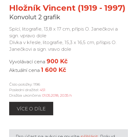
Hložník Vincent (1919 - 1997)
Konvolut 2 grafik
Spící, litografie, 13,8 x 17 cm, přípis O. Janečkovi a
sign. vpravo dole
Dívka v křesle, litografie, 15,3 x 16,5 cm, příspis O.
Janečkovi a sign. vravo dole
900 Kč
Vyvolávací cena
1 600 Kč
Aktuální cena
Číslo položky: 1196
Poslední dražitel:
451
Dražba ukončena:
01.05.2018, 20:35 h
VÍCE O DÍLE
Pro účast na aukci se musíte
přihlásit
. Pokud