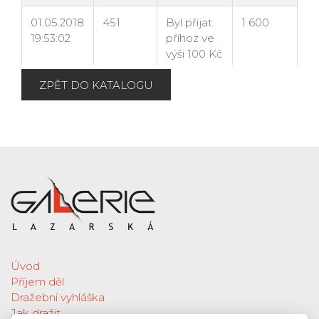
ZPĚT DO KATALOGU
Úvod
Příjem děl
Dražební vyhláška
Jak dražit