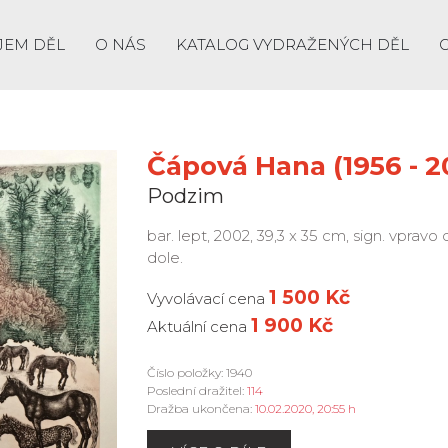
JEM DĚL
O NÁS
KATALOG VYDRAŽENÝCH DĚL
Čápová Hana (1956 - 2
Podzim
bar. lept, 2002, 39,3 x 35 cm, sign. vpravo
dole.
1 500 Kč
Vyvolávací cena
1 900 Kč
Aktuální cena
Číslo položky: 1940
Poslední dražitel:
114
Dražba ukončena:
10.02.2020, 20:55 h