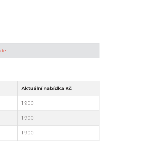
zde
.