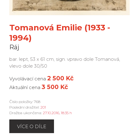
Tomanová Emilie (1933 -
1994)
Ráj
bar. lept, 53 x 61 cm, sign. vpravo dole Tomanová,
vlevo dole 30/50
2 500 Kč
Vyvolávací cena
3 500 Kč
Aktuální cena
Číslo položky: 768
Poslední dražitel:
201
Dražba ukončena:
27.10.2016, 18:35 h
VÍCE O DÍLE