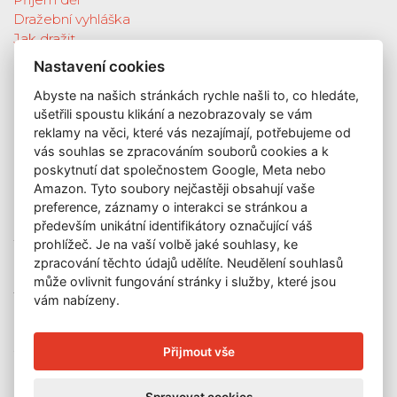
Dražební vyhláška
Jak dražit
Galerie
Nastavení cookies
Katalog vydražených děl
Abyste na našich stránkách rychle našli to, co hledáte,
O nás
ušetřili spoustu klikání a nezobrazovaly se vám
GDPR
reklamy na věci, které vás nezajímají, potřebujeme od
Kontakt
vás souhlas se zpracováním souborů cookies a k
KONTAKT
poskytnutí dat společnostem Google, Meta nebo
Amazon. Tyto soubory nejčastěji obsahují vaše
GALERIE LAZARSKÁ
preference, záznamy o interakci se stránkou a
Lazarská 7
především unikátní identifikátory označující váš
prohlížeč. Je na vaší volbě jaké souhlasy, ke
110 00 Praha 1
zpracování těchto údajů udělíte. Neudělení souhlasů
E-mail:
info@galerielazarska.cz
může ovlivnit fungování stránky i služby, které jsou
Telefon:
+420 222 523 739
vám nabízeny.
+420 603 284 668
OTEVÍRACÍ DOBA
Přijmout vše
Po – Pá:
10:00 – 12:00 | 13:00 – 18:00