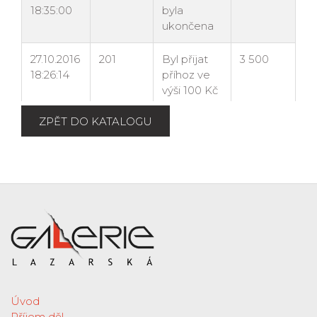
ZPĚT DO KATALOGU
Úvod
Příjem děl