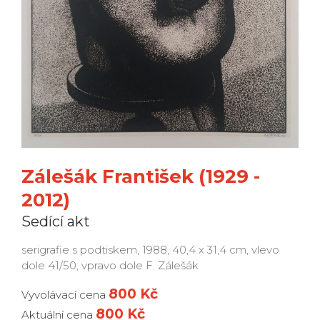
Zálešák František (1929 -
2012)
Sedící akt
serigrafie s podtiskem, 1988, 40,4 x 31,4 cm, vlevo
dole 41/50, vpravo dole F. Zálešák
800 Kč
Vyvolávací cena
800 Kč
Aktuální cena