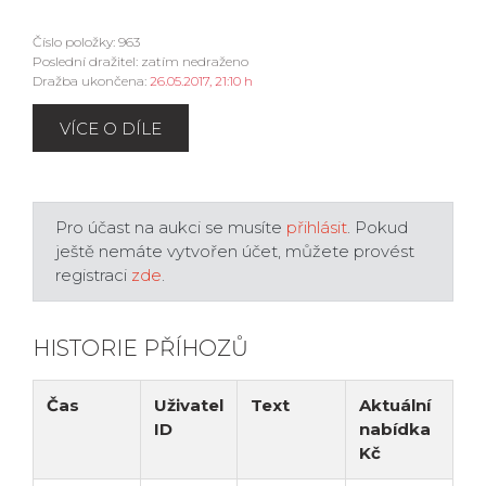
Číslo položky: 963
Poslední dražitel: zatím nedraženo
Dražba ukončena:
26.05.2017, 21:10 h
VÍCE O DÍLE
Pro účast na aukci se musíte
přihlásit
. Pokud
ještě nemáte vytvořen účet, můžete provést
registraci
zde
.
HISTORIE PŘÍHOZŮ