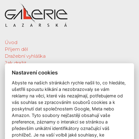
Úvod
Příjem děl
Dražební vyhláška
Jak dražit
Galerie
Nastavení cookies
Katalog vydražených děl
Abyste na našich stránkách rychle našli to, co hledáte,
O nás
ušetřili spoustu klikání a nezobrazovaly se vám
GDPR
reklamy na věci, které vás nezajímají, potřebujeme od
Kontakt
vás souhlas se zpracováním souborů cookies a k
KONTAKT
poskytnutí dat společnostem Google, Meta nebo
Amazon. Tyto soubory nejčastěji obsahují vaše
GALERIE LAZARSKÁ
preference, záznamy o interakci se stránkou a
Lazarská 7
především unikátní identifikátory označující váš
110 00 Praha 1
prohlížeč. Je na vaší volbě jaké souhlasy, ke