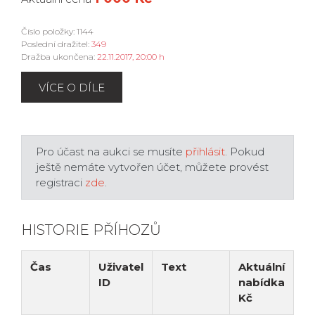
Číslo položky: 1144
Poslední dražitel:
349
Dražba ukončena:
22.11.2017, 20:00 h
VÍCE O DÍLE
Pro účast na aukci se musíte
přihlásit
. Pokud
ještě nemáte vytvořen účet, můžete provést
registraci
zde
.
HISTORIE PŘÍHOZŮ