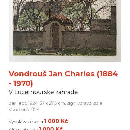
Vondrouš Jan Charles (1884
- 1970)
V Lucemburské zahradě
bar. lept, 1924, 37 x 27,5 cm, sign. vpravo dole
Vondrouš 1924
1 000 Kč
Vyvolávací cena
1 000 Kč
Aktuální cena