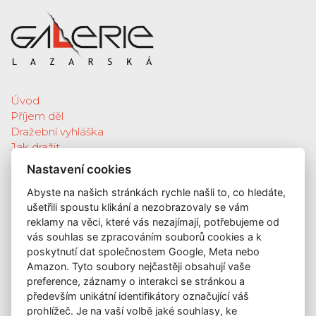
Úvod
Příjem děl
Dražební vyhláška
Jak dražit
Galerie
Nastavení cookies
Katalog vydražených děl
Abyste na našich stránkách rychle našli to, co hledáte,
O nás
ušetřili spoustu klikání a nezobrazovaly se vám
GDPR
reklamy na věci, které vás nezajímají, potřebujeme od
Kontakt
vás souhlas se zpracováním souborů cookies a k
KONTAKT
poskytnutí dat společnostem Google, Meta nebo
Amazon. Tyto soubory nejčastěji obsahují vaše
GALERIE LAZARSKÁ
preference, záznamy o interakci se stránkou a
Lazarská 7
především unikátní identifikátory označující váš
prohlížeč. Je na vaší volbě jaké souhlasy, ke
110 00 Praha 1