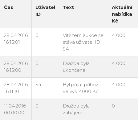
Čas
Uživatel
Text
Aktuální
ID
nabídka
Kč
28.04.2016
0
Vítězem aukce se
4 000
16:15:01
stává uživatel ID
54
28.04.2016
0
Dražba byla
4 000
16:15:00
ukončena
28.04.2016
54
Byl přijat příhoz
4 000
16:11:10
ve výši 4000 Kč
11.04.2016
0
Dražba byla
0
00:00:00
zahájena