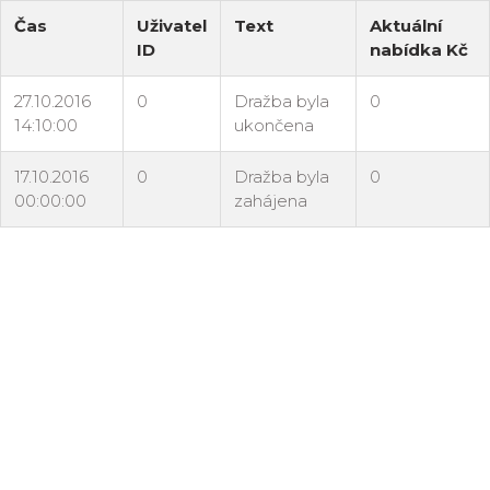
Čas
Uživatel
Text
Aktuální
ID
nabídka Kč
27.10.2016
0
Dražba byla
0
14:10:00
ukončena
17.10.2016
0
Dražba byla
0
00:00:00
zahájena