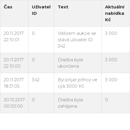
Čas
Uživatel
Text
Aktuální
ID
nabídka
Kč
20.11.2017
0
Vítězem aukce se
3 000
22:10:01
stává uživatel ID
342
20.11.2017
0
Dražba byla
3 000
22:10:00
ukončena
20.11.2017
342
Byl přijat příhoz ve
3 000
18:31:05
výši 3000 Kč
30.10.2017
0
Dražba byla
0
00:00:00
zahájena