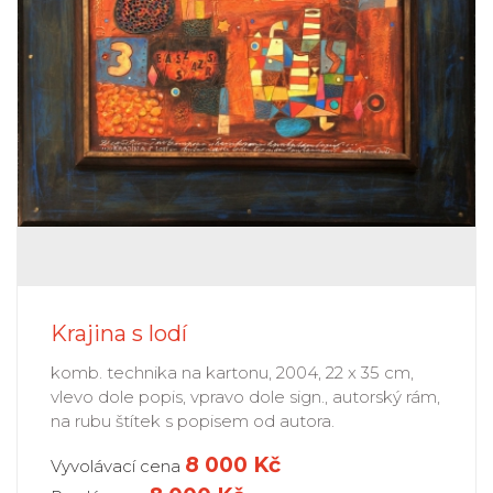
Krajina s lodí
komb. technika na kartonu, 2004, 22 x 35 cm,
vlevo dole popis, vpravo dole sign., autorský rám,
na rubu štítek s popisem od autora.
8 000 Kč
Vyvolávací cena