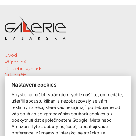
Úvod
Příjem děl
Dražební vyhláška
Jak dražit
Galerie
Nastavení cookies
Katalog vydražených děl
Abyste na našich stránkách rychle našli to, co hledáte,
O nás
ušetřili spoustu klikání a nezobrazovaly se vám
GDPR
reklamy na věci, které vás nezajímají, potřebujeme od
Kontakt
vás souhlas se zpracováním souborů cookies a k
KONTAKT
poskytnutí dat společnostem Google, Meta nebo
Amazon. Tyto soubory nejčastěji obsahují vaše
GALERIE LAZARSKÁ
preference, záznamy o interakci se stránkou a