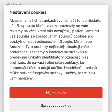
Jak dražit
Galerie
Nastavení cookies
Katalog vydražených děl
Abyste na našich stránkách rychle našli to, co hledáte,
O nás
ušetřili spoustu klikání a nezobrazovaly se vám
GDPR
reklamy na věci, které vás nezajímají, potřebujeme od
Kontakt
vás souhlas se zpracováním souborů cookies a k
KONTAKT
poskytnutí dat společnostem Google, Meta nebo
Amazon. Tyto soubory nejčastěji obsahují vaše
GALERIE LAZARSKÁ
preference, záznamy o interakci se stránkou a
Lazarská 7
především unikátní identifikátory označující váš
110 00 Praha 1
prohlížeč. Je na vaší volbě jaké souhlasy, ke
zpracování těchto údajů udělíte. Neudělení souhlasů
E-mail:
info@galerielazarska.cz
může ovlivnit fungování stránky i služby, které jsou
Telefon:
+420 222 523 739
vám nabízeny.
+420 603 284 668
OTEVÍRACÍ DOBA
Přijmout vše
Po – Pá:
10:00 – 12:00 | 13:00 – 18:00
Spravovat cookies