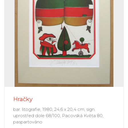
Hračky
bar. litografie, 1980, 24,6 x 20,4 cm, sign.
uprostřed dole 68/100, Pacovská Květa 80,
paspartováno