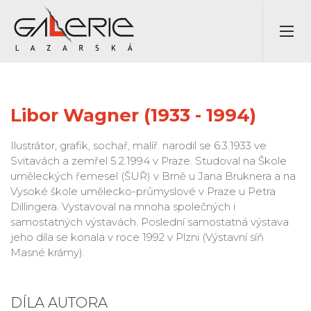
Libor Wagner (1933 - 1994)
Ilustrátor, grafik, sochař, malíř. narodil se 6.3.1933 ve
Svitavách a zemřel 5.2.1994 v Praze. Studoval na Škole
uměleckých řemesel (ŠUŘ) v Brně u Jana Bruknera a na
Vysoké škole umělecko-průmyslové v Praze u Petra
Dillingera. Vystavoval na mnoha společných i
samostatných výstavách. Poslední samostatná výstava
jeho díla se konala v roce 1992 v Plzni (Výstavní síň
Masné krámy).
DÍLA AUTORA