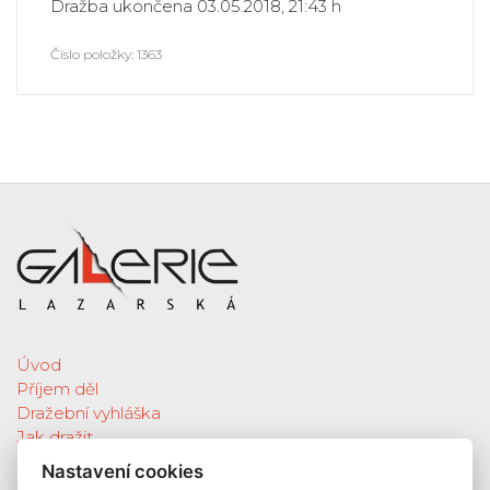
Dražba ukončena 03.05.2018, 21:43 h
Číslo položky: 1363
Úvod
Příjem děl
Dražební vyhláška
Jak dražit
Galerie
Nastavení cookies
Katalog vydražených děl