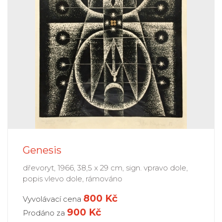
Genesis
dřevoryt, 1966, 38,5 x 29 cm, sign. vpravo dole,
popis vlevo dole, rámováno
800 Kč
Vyvolávací cena
900
Kč
Prodáno za