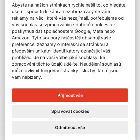
Abyste na našich stránkách rychle našli to, co hledáte,
O nás
ušetřili spoustu klikání a nezobrazovaly se vám
GDPR
reklamy na věci, které vás nezajímají, potřebujeme od
Kontakt
vás souhlas se zpracováním souborů cookies a k
KONTAKT
poskytnutí dat společnostem Google, Meta nebo
Amazon. Tyto soubory nejčastěji obsahují vaše
GALERIE LAZARSKÁ
preference, záznamy o interakci se stránkou a
Lazarská 7
především unikátní identifikátory označující váš
110 00 Praha 1
prohlížeč. Je na vaší volbě jaké souhlasy, ke
zpracování těchto údajů udělíte. Neudělení souhlasů
E-mail:
info@galerielazarska.cz
může ovlivnit fungování stránky i služby, které jsou
Telefon:
+420 222 523 739
vám nabízeny.
+420 603 284 668
OTEVÍRACÍ DOBA
Přijmout vše
Po – Pá:
10:00 – 12:00 | 13:00 – 18:00
Spravovat cookies
Odmítnout vše
© 2026 Galerie Lazarská | E-mail:
info@galerie-lazarska.cz
|
Telefon: +420222523739, +420603284668, +420603284651 |