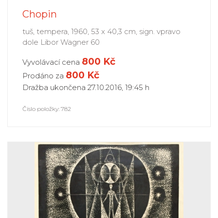
Chopin
tuš, tempera, 1960, 53 x 40,3 cm, sign. vpravo
dole Libor Wagner 60
800 Kč
Vyvolávací cena
800
Kč
Prodáno za
Dražba ukončena 27.10.2016, 19:45 h
Číslo položky: 782