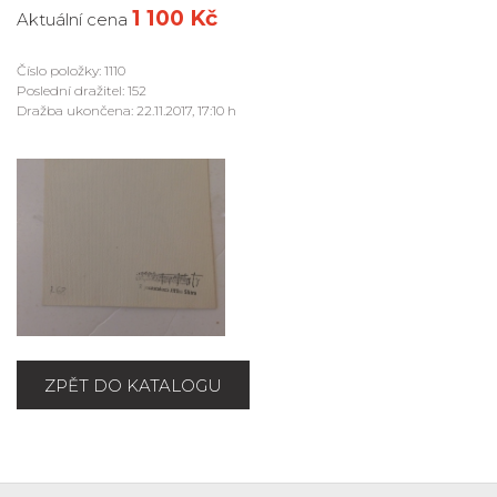
1 100 Kč
Aktuální cena
Číslo položky: 1110
Poslední dražitel: 152
Dražba ukončena: 22.11.2017, 17:10 h
ZPĚT DO KATALOGU