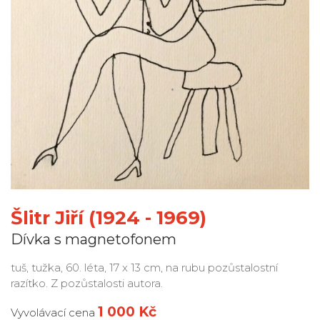
Šlitr Jiří (1924 - 1969)
Dívka s magnetofonem
tuš, tužka, 60. léta, 17 x 13 cm, na rubu pozůstalostní
razítko. Z pozůstalosti autora.
1 000 Kč
Vyvolávací cena