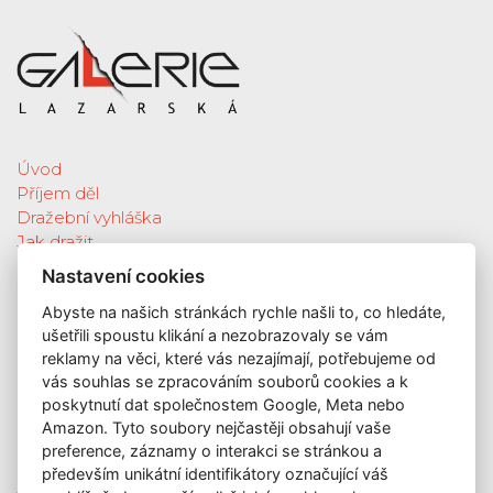
Úvod
Příjem děl
Dražební vyhláška
Jak dražit
Galerie
Nastavení cookies
Katalog vydražených děl
Abyste na našich stránkách rychle našli to, co hledáte,
O nás
ušetřili spoustu klikání a nezobrazovaly se vám
GDPR
reklamy na věci, které vás nezajímají, potřebujeme od
Kontakt
vás souhlas se zpracováním souborů cookies a k
KONTAKT
poskytnutí dat společnostem Google, Meta nebo
Amazon. Tyto soubory nejčastěji obsahují vaše
GALERIE LAZARSKÁ
preference, záznamy o interakci se stránkou a
Lazarská 7
především unikátní identifikátory označující váš