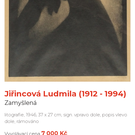
Jiřincová Ludmila (1912 - 1994)
Zamyšlená
litografie, 1946, 37 x 27 cm, sign. vpravo dole, popis vlevo
dole, rámováno
7 000 Kč
Vyvolávací cena