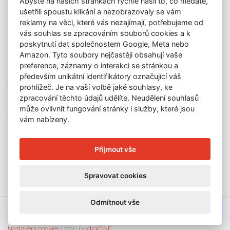
Abyste na našich stránkách rychle našli to, co hledáte,
O nás
ušetřili spoustu klikání a nezobrazovaly se vám
GDPR
reklamy na věci, které vás nezajímají, potřebujeme od
Kontakt
vás souhlas se zpracováním souborů cookies a k
KONTAKT
poskytnutí dat společnostem Google, Meta nebo
Amazon. Tyto soubory nejčastěji obsahují vaše
GALERIE LAZARSKÁ
preference, záznamy o interakci se stránkou a
Lazarská 7
především unikátní identifikátory označující váš
110 00 Praha 1
prohlížeč. Je na vaší volbě jaké souhlasy, ke
zpracování těchto údajů udělíte. Neudělení souhlasů
E-mail:
info@galerielazarska.cz
může ovlivnit fungování stránky i služby, které jsou
Telefon:
+420 222 523 739
vám nabízeny.
+420 603 284 668
OTEVÍRACÍ DOBA
Přijmout vše
Po – Pá:
10:00 – 12:00 | 13:00 – 18:00
Spravovat cookies
Odmítnout vše
© 2026 Galerie Lazarská | E-mail:
info@galerie-lazarska.cz
|
Telefon: +420222523739, +420603284668, +420603284651 |
Nastavení cookies
| Web by
digiONE