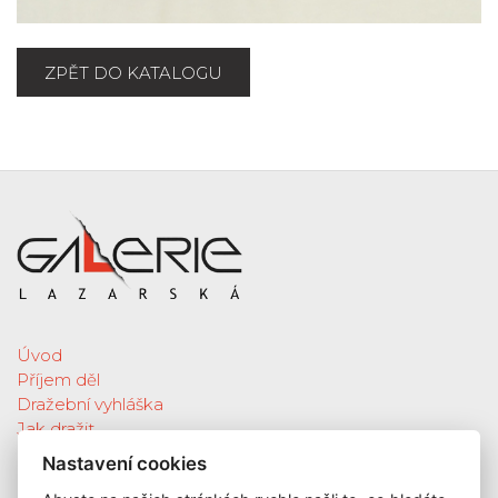
ZPĚT DO KATALOGU
Úvod
Příjem děl
Dražební vyhláška
Jak dražit
Galerie
Nastavení cookies
Katalog vydražených děl