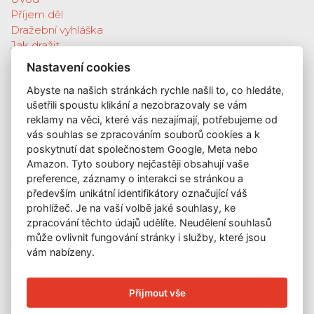
Příjem děl
Dražební vyhláška
Jak dražit
Galerie
Nastavení cookies
Katalog vydražených děl
Abyste na našich stránkách rychle našli to, co hledáte,
O nás
ušetřili spoustu klikání a nezobrazovaly se vám
GDPR
reklamy na věci, které vás nezajímají, potřebujeme od
Kontakt
vás souhlas se zpracováním souborů cookies a k
KONTAKT
poskytnutí dat společnostem Google, Meta nebo
Amazon. Tyto soubory nejčastěji obsahují vaše
GALERIE LAZARSKÁ
preference, záznamy o interakci se stránkou a
Lazarská 7
především unikátní identifikátory označující váš
110 00 Praha 1
prohlížeč. Je na vaší volbě jaké souhlasy, ke
zpracování těchto údajů udělíte. Neudělení souhlasů
E-mail:
info@galerielazarska.cz
může ovlivnit fungování stránky i služby, které jsou
Telefon:
+420 222 523 739
vám nabízeny.
+420 603 284 668
OTEVÍRACÍ DOBA
Přijmout vše