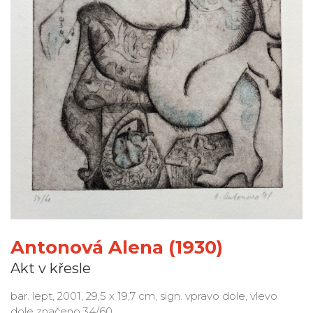
Antonová Alena (1930)
Akt v křesle
bar. lept, 2001, 29,5 x 19,7 cm, sign. vpravo dole, vlevo
dole značeno 34/60.