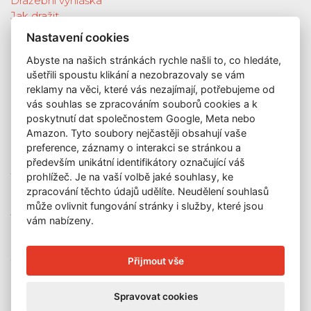
Dražební vyhláška
Jak dražit
Galerie
Nastavení cookies
Katalog vydražených děl
Abyste na našich stránkách rychle našli to, co hledáte,
O nás
ušetřili spoustu klikání a nezobrazovaly se vám
GDPR
reklamy na věci, které vás nezajímají, potřebujeme od
Kontakt
vás souhlas se zpracováním souborů cookies a k
KONTAKT
poskytnutí dat společnostem Google, Meta nebo
Amazon. Tyto soubory nejčastěji obsahují vaše
GALERIE LAZARSKÁ
preference, záznamy o interakci se stránkou a
Lazarská 7
především unikátní identifikátory označující váš
110 00 Praha 1
prohlížeč. Je na vaší volbě jaké souhlasy, ke
zpracování těchto údajů udělíte. Neudělení souhlasů
E-mail:
info@galerielazarska.cz
může ovlivnit fungování stránky i služby, které jsou
Telefon:
+420 222 523 739
vám nabízeny.
+420 603 284 668
OTEVÍRACÍ DOBA
Přijmout vše
Po – Pá:
10:00 – 12:00 | 13:00 – 18:00
Spravovat cookies