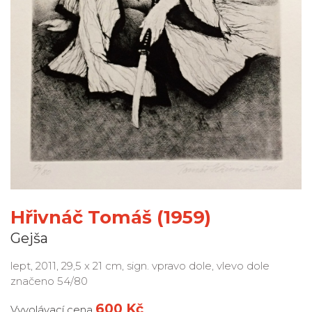
Hřivnáč Tomáš (1959)
Gejša
lept, 2011, 29,5 x 21 cm, sign. vpravo dole, vlevo dole
značeno 54/80
600 Kč
Vyvolávací cena