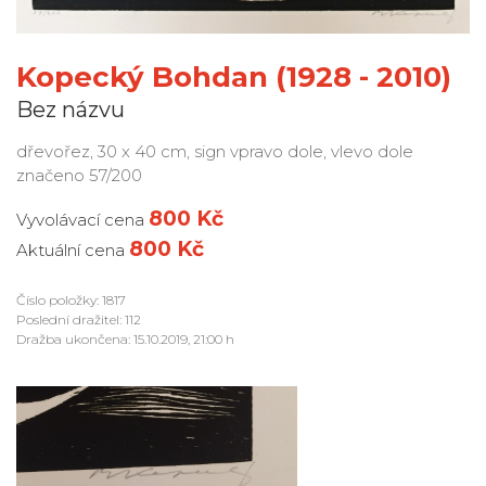
Kopecký Bohdan (1928 - 2010)
Bez názvu
dřevořez, 30 x 40 cm, sign vpravo dole, vlevo dole
značeno 57/200
800 Kč
Vyvolávací cena
800 Kč
Aktuální cena
Číslo položky: 1817
Poslední dražitel: 112
Dražba ukončena: 15.10.2019, 21:00 h