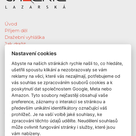
Úvod
Příjem děl
Dražební vyhláška
Jak dražit
Galerie
Nastavení cookies
Katalog vydražených děl
Abyste na našich stránkách rychle našli to, co hledáte,
O nás
ušetřili spoustu klikání a nezobrazovaly se vám
GDPR
reklamy na věci, které vás nezajímají, potřebujeme od
Kontakt
vás souhlas se zpracováním souborů cookies a k
KONTAKT
poskytnutí dat společnostem Google, Meta nebo
Amazon. Tyto soubory nejčastěji obsahují vaše
GALERIE LAZARSKÁ
preference, záznamy o interakci se stránkou a
Lazarská 7
především unikátní identifikátory označující váš
prohlížeč. Je na vaší volbě jaké souhlasy, ke
110 00 Praha 1
zpracování těchto údajů udělíte. Neudělení souhlasů
E-mail:
info@galerielazarska.cz
může ovlivnit fungování stránky i služby, které jsou
Telefon:
+420 222 523 739
vám nabízeny.