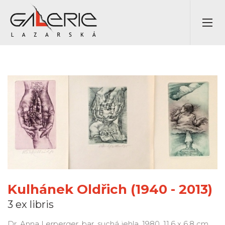
Kulhánek Oldřich (1940 - 2013)
3 ex libris
Dr. Anna Lerperger, bar. suchá jehla, 1980, 11,6 x 6,8 cm,