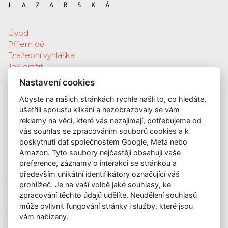
Úvod
Příjem děl
Dražební vyhláška
Jak dražit
Galerie
Nastavení cookies
Katalog vydražených děl
Abyste na našich stránkách rychle našli to, co hledáte,
O nás
ušetřili spoustu klikání a nezobrazovaly se vám
GDPR
reklamy na věci, které vás nezajímají, potřebujeme od
Kontakt
vás souhlas se zpracováním souborů cookies a k
KONTAKT
poskytnutí dat společnostem Google, Meta nebo
Amazon. Tyto soubory nejčastěji obsahují vaše
GALERIE LAZARSKÁ
preference, záznamy o interakci se stránkou a
Lazarská 7
především unikátní identifikátory označující váš
prohlížeč. Je na vaší volbě jaké souhlasy, ke
110 00 Praha 1
zpracování těchto údajů udělíte. Neudělení souhlasů
E-mail:
info@galerielazarska.cz
může ovlivnit fungování stránky i služby, které jsou
Telefon:
+420 222 523 739
vám nabízeny.
+420 603 284 668