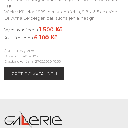
sign.
Václav Křupka, 1995, bar. suchá jehla, 9,8 x 6,6 cm, sign.
Dr. Anna Lerperger, bar. suchá jehla, nesign.
1 500 Kč
Vyvolávací cena
6 100 Kč
Aktuální cena
Číslo položky: 2170
Poslední dražitel: 103
Dražba ukončena: 27.05.2020, 18:56 h
ZPĚT DO KATALOGU