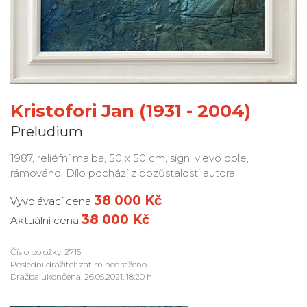
Kristofori Jan (1931 - 2004)
Preludium
1987, reliéfní malba, 50 x 50 cm, sign. vlevo dole,
rámováno. Dílo pochází z pozůstalosti autora.
38 000 Kč
Vyvolávací cena
38 000 Kč
Aktuální cena
Číslo položky: 2715
Poslední dražitel: zatím nedraženo
Dražba ukončena: 26.05.2021, 18:20 h