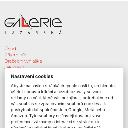
Úvod
Příjem děl
Dražební vyhláška
Jak dražit
Galerie
Nastavení cookies
Katalog vydražených děl
Abyste na našich stránkách rychle našli to, co hledáte,
O nás
ušetřili spoustu klikání a nezobrazovaly se vám
GDPR
reklamy na věci, které vás nezajímají, potřebujeme od
Kontakt
vás souhlas se zpracováním souborů cookies a k
KONTAKT
poskytnutí dat společnostem Google, Meta nebo
Amazon. Tyto soubory nejčastěji obsahují vaše
GALERIE LAZARSKÁ
preference, záznamy o interakci se stránkou a
Lazarská 7
především unikátní identifikátory označující váš