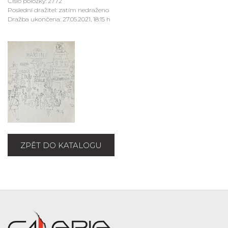
Číslo položky: 2772
Poslední dražitel: zatím nedraženo
Dražba ukončena: 27.05.2021, 18:15 h
ZPĚT DO KATALOGU