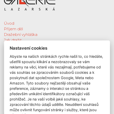
Úvod
Příjem děl
Dražební vyhláška
Jak dražit
Galerie
Nastavení cookies
Katalog vydražených děl
Abyste na našich stránkách rychle našli to, co hledáte,
O nás
ušetřili spoustu klikání a nezobrazovaly se vám
GDPR
reklamy na věci, které vás nezajímají, potřebujeme od
Kontakt
vás souhlas se zpracováním souborů cookies a k
KONTAKT
poskytnutí dat společnostem Google, Meta nebo
Amazon. Tyto soubory nejčastěji obsahují vaše
GALERIE LAZARSKÁ
preference, záznamy o interakci se stránkou a
Lazarská 7
především unikátní identifikátory označující váš
110 00 Praha 1
prohlížeč. Je na vaší volbě jaké souhlasy, ke
zpracování těchto údajů udělíte. Neudělení souhlasů
E-mail:
info@galerielazarska.cz
může ovlivnit fungování stránky i služby, které jsou