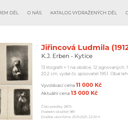
JEM DĚL
O NÁS
KATALOG VYDRAŽENÝCH DĚL
Jiřincová Ludmila (1912
K.J. Erben - Kytice
13 litografií + 1 na obálce, 12 signovaných,
20,2 cm, vydal čs. spisovatel 1951. Obal l
11 000 Kč
Vyvolávací cena
13 000 Kč
Aktuální cena
Číslo položky: 2875
Poslední dražitel: 981
Dražba ukončena: 25.10.2021, 22:20 h