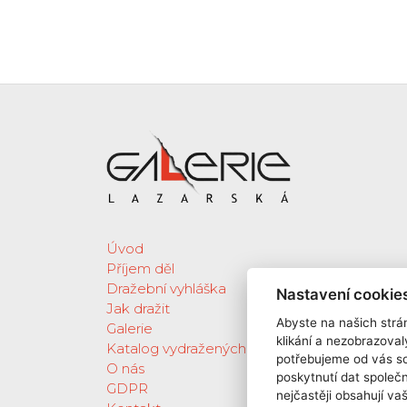
Úvod
Příjem děl
Dražební vyhláška
Nastavení cookie
Jak dražit
Abyste na našich strán
Galerie
klikání a nezobrazoval
Katalog vydražených děl
potřebujeme od vás s
O nás
poskytnutí dat spole
GDPR
nejčastěji obsahují va