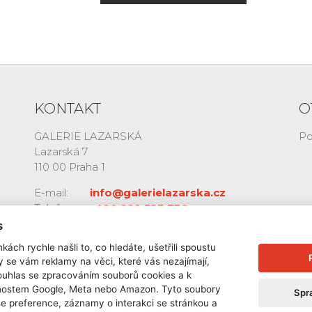
KONTAKT
O
GALERIE LAZARSKÁ
Po
Lazarská 7
110 00 Praha 1
E-mail:
info@galerielazarska.cz
Telefon:
+420 222 523 739
+420 603 284 668
s
kách rychle našli to, co hledáte, ušetřili spoustu
y se vám reklamy na věci, které vás nezajímají,
ouhlas se zpracováním souborů cookies a k
čnostem Google, Meta nebo Amazon. Tyto soubory
Spr
še preference, záznamy o interakci se stránkou a