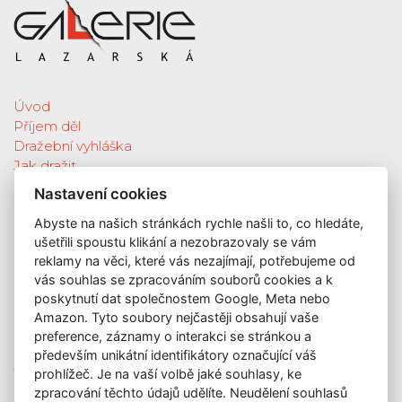
Úvod
Příjem děl
Dražební vyhláška
Jak dražit
Galerie
Nastavení cookies
Katalog vydražených děl
Abyste na našich stránkách rychle našli to, co hledáte,
O nás
ušetřili spoustu klikání a nezobrazovaly se vám
GDPR
reklamy na věci, které vás nezajímají, potřebujeme od
Kontakt
vás souhlas se zpracováním souborů cookies a k
KONTAKT
poskytnutí dat společnostem Google, Meta nebo
Amazon. Tyto soubory nejčastěji obsahují vaše
GALERIE LAZARSKÁ
preference, záznamy o interakci se stránkou a
Lazarská 7
především unikátní identifikátory označující váš
110 00 Praha 1
prohlížeč. Je na vaší volbě jaké souhlasy, ke
zpracování těchto údajů udělíte. Neudělení souhlasů