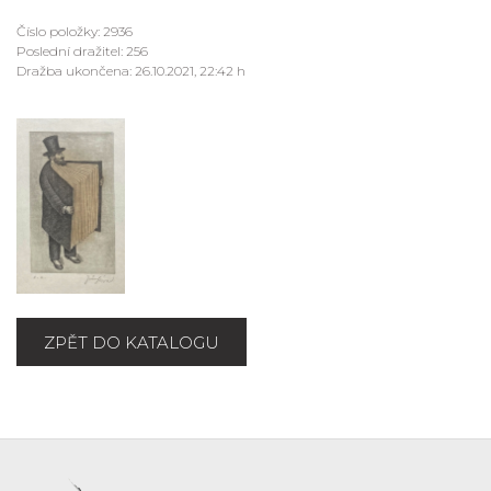
Číslo položky: 2936
Poslední dražitel: 256
Dražba ukončena: 26.10.2021, 22:42 h
ZPĚT DO KATALOGU