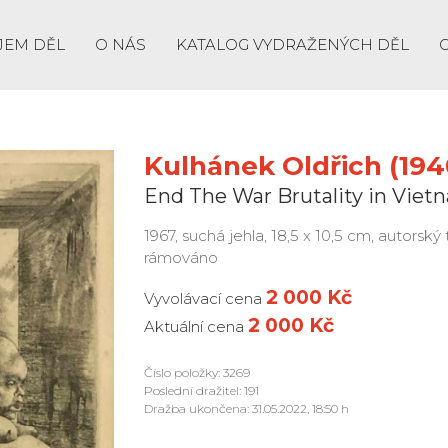
JEM DĚL
O NÁS
KATALOG VYDRAŽENÝCH DĚL
Kulhánek Oldřich (1940
End The War Brutality in Viet
1967, suchá jehla, 18,5 x 10,5 cm, autorský
rámováno
2 000 Kč
Vyvolávací cena
2 000 Kč
Aktuální cena
Číslo položky: 3269
Poslední dražitel: 191
Dražba ukončena: 31.05.2022, 18:50 h