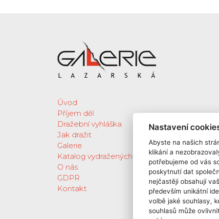
Úvod
Příjem děl
Dražební vyhláška
Nastavení cookie
Jak dražit
Abyste na našich strán
Galerie
klikání a nezobrazoval
Katalog vydražených děl
potřebujeme od vás s
O nás
poskytnutí dat spole
GDPR
nejčastěji obsahují va
Kontakt
především unikátní ide
volbě jaké souhlasy, k
souhlasů může ovlivnit