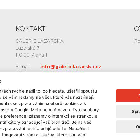
KONTAKT
O
GALERIE LAZARSKÁ
Po
Lazarská 7
110 00 Praha 1
E-mail:
info@galerielazarska.cz
Telefon:
+420 222 523 739
+420 603 284 668
s
kách rychle našli to, co hledáte, ušetřili spoustu
y se vám reklamy na věci, které vás nezajímají,
ouhlas se zpracováním souborů cookies a k
čnostem Google, Meta nebo Amazon. Tyto soubory
Spr
še preference, záznamy o interakci se stránkou a
ntifikátory označující váš prohlížeč. Je na vaší
O
e zpracování těchto údajů udělíte. Neudělení
 fungování stránky i služby, které jsou vám