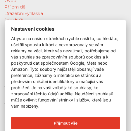
Úvod
Příjem děl
Dražební vyhláška
Jak dražit
Galerie
Nastavení cookies
Katalog vydražených děl
Abyste na našich stránkách rychle našli to, co hledáte,
O nás
ušetřili spoustu klikání a nezobrazovaly se vám
GDPR
reklamy na věci, které vás nezajímají, potřebujeme od
Kontakt
vás souhlas se zpracováním souborů cookies a k
KONTAKT
poskytnutí dat společnostem Google, Meta nebo
Amazon. Tyto soubory nejčastěji obsahují vaše
GALERIE LAZARSKÁ
preference, záznamy o interakci se stránkou a
Lazarská 7
především unikátní identifikátory označující váš
prohlížeč. Je na vaší volbě jaké souhlasy, ke
110 00 Praha 1
zpracování těchto údajů udělíte. Neudělení souhlasů
E-mail:
info@galerielazarska.cz
může ovlivnit fungování stránky i služby, které jsou
Telefon:
+420 222 523 739
vám nabízeny.
+420 603 284 668
OTEVÍRACÍ DOBA
Přijmout vše