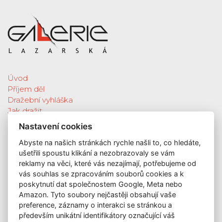
Úvod
Příjem děl
Dražební vyhláška
Jak dražit
Galerie
Nastavení cookies
Katalog vydražených děl
Abyste na našich stránkách rychle našli to, co hledáte,
O nás
ušetřili spoustu klikání a nezobrazovaly se vám
GDPR
reklamy na věci, které vás nezajímají, potřebujeme od
Kontakt
vás souhlas se zpracováním souborů cookies a k
KONTAKT
poskytnutí dat společnostem Google, Meta nebo
Amazon. Tyto soubory nejčastěji obsahují vaše
GALERIE LAZARSKÁ
preference, záznamy o interakci se stránkou a
Lazarská 7
především unikátní identifikátory označující váš