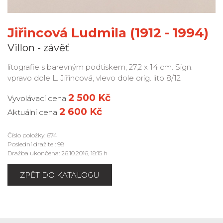
Jiřincová Ludmila (1912 - 1994)
Villon - závěť
litografie s barevným podtiskem, 27,2 x 14 cm. Sign.
vpravo dole L. Jiřincová, vlevo dole orig. lito 8/12
2 500 Kč
Vyvolávací cena
2 600 Kč
Aktuální cena
Číslo položky: 674
Poslední dražitel: 98
Dražba ukončena: 26.10.2016, 18:15 h
ZPĚT DO KATALOGU