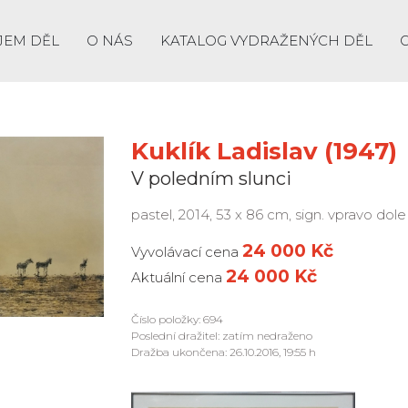
JEM DĚL
O NÁS
KATALOG VYDRAŽENÝCH DĚL
Kuklík Ladislav (1947)
V poledním slunci
pastel, 2014, 53 x 86 cm, sign. vpravo dole
24 000 Kč
Vyvolávací cena
24 000 Kč
Aktuální cena
Číslo položky: 694
Poslední dražitel: zatím nedraženo
Dražba ukončena: 26.10.2016, 19:55 h