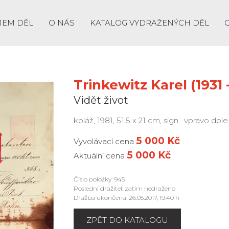
JEM DĚL
O NÁS
KATALOG VYDRAŽENÝCH DĚL
Trinkewitz Karel (1931 
Vidět život
koláž, 1981, 51,5 x 21 cm, sign. vpravo dol
5 000 Kč
Vyvolávací cena
5 000 Kč
Aktuální cena
Číslo položky: 945
Poslední dražitel: zatím nedraženo
Dražba ukončena: 26.05.2017, 19:40 h
ZPĚT DO KATALOGU