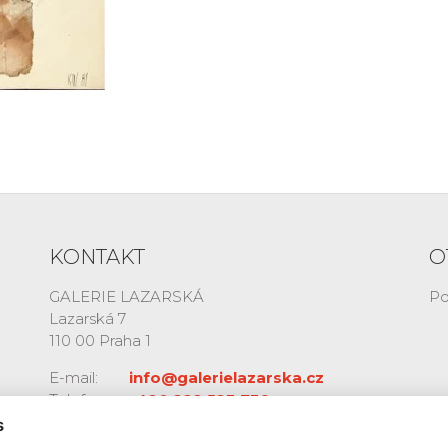
KONTAKT
O
GALERIE LAZARSKÁ
Po
Lazarská 7
110 00 Praha 1
E-mail:
info@galerielazarska.cz
Telefon:
+420 222 523 739
+420 603 284 668
s