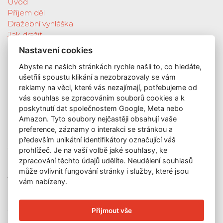
Úvod
Příjem děl
Dražební vyhláška
Jak dražit
Galerie
Nastavení cookies
Katalog vydražených děl
Abyste na našich stránkách rychle našli to, co hledáte,
O nás
ušetřili spoustu klikání a nezobrazovaly se vám
GDPR
reklamy na věci, které vás nezajímají, potřebujeme od
Kontakt
vás souhlas se zpracováním souborů cookies a k
KONTAKT
poskytnutí dat společnostem Google, Meta nebo
Amazon. Tyto soubory nejčastěji obsahují vaše
GALERIE LAZARSKÁ
preference, záznamy o interakci se stránkou a
Lazarská 7
především unikátní identifikátory označující váš
110 00 Praha 1
prohlížeč. Je na vaší volbě jaké souhlasy, ke
zpracování těchto údajů udělíte. Neudělení souhlasů
E-mail:
info@galerielazarska.cz
může ovlivnit fungování stránky i služby, které jsou
Telefon:
+420 222 523 739
vám nabízeny.
+420 603 284 668
OTEVÍRACÍ DOBA
Přijmout vše