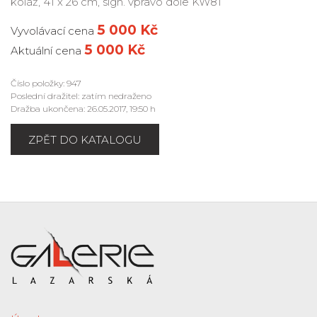
koláž, 41 x 26 cm, sign. vpravo dole KW81
5 000 Kč
Vyvolávací cena
5 000 Kč
Aktuální cena
Číslo položky: 947
Poslední dražitel: zatím nedraženo
Dražba ukončena: 26.05.2017, 19:50 h
ZPĚT DO KATALOGU