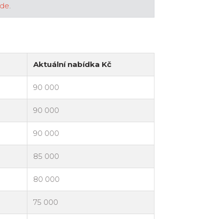
zde
.