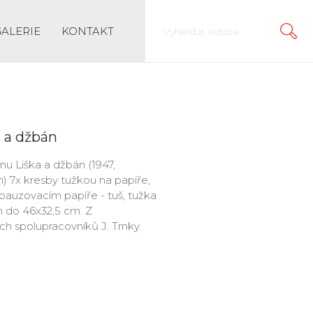
GALERIE
KONTAKT
a a džbán
ilmu Liška a džbán (1947,
em) 7x kresby tužkou na papíře,
 pauzovacím papíře - tuš, tužka
m do 46x32,5 cm. Z
ích spolupracovníků J. Trnky.