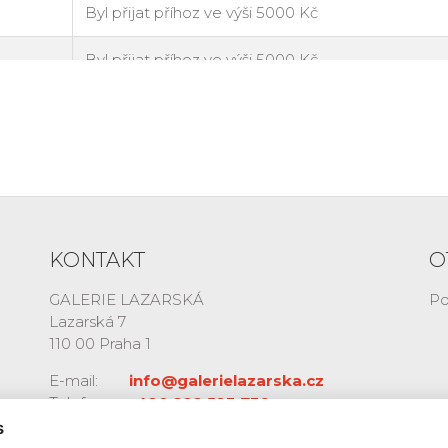
KONTAKT
O
GALERIE LAZARSKÁ
Po
Lazarská 7
110 00 Praha 1
E-mail:
info@galerielazarska.cz
Telefon:
+420 222 523 739
+420 603 284 668
s