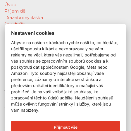
Úvod
Příjem děl
Dražební vyhláška
Jak dražit
Galerie
Nastavení cookies
Katalog vydražených děl
Abyste na našich stránkách rychle našli to, co hledáte,
O nás
ušetřili spoustu klikání a nezobrazovaly se vám
GDPR
reklamy na věci, které vás nezajímají, potřebujeme od
Kontakt
vás souhlas se zpracováním souborů cookies a k
KONTAKT
poskytnutí dat společnostem Google, Meta nebo
Amazon. Tyto soubory nejčastěji obsahují vaše
GALERIE LAZARSKÁ
preference, záznamy o interakci se stránkou a
Lazarská 7
především unikátní identifikátory označující váš
prohlížeč. Je na vaší volbě jaké souhlasy, ke
110 00 Praha 1
zpracování těchto údajů udělíte. Neudělení souhlasů
E-mail:
info@galerielazarska.cz
může ovlivnit fungování stránky i služby, které jsou
Telefon:
+420 222 523 739
vám nabízeny.
+420 603 284 668
OTEVÍRACÍ DOBA
Přijmout vše