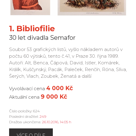
1. Bibliofilie
30 let divadla Semafor
Soubor 53 grafických listů, vyšlo nákladem autorů v
počtu 60 výtisků, tento č.41, v Praze 30. řijna 1989.
Autoři: Alt, Benca, Čápová, David, Istler, Komárek,
Králík, Kuščynský, Pacák, Paleček, Renčín, Róna, Slíva,
Šerých, Vlach, Zoubek, Ženatá a další
4 000 Kč
Vyvolávací cena
9 000 Kč
Aktuální cena
Číslo položky: 624
Poslední dražitel:
249
Dražba ukončena:
26.10.2016, 14:05 h
VÍCE O DÍLE