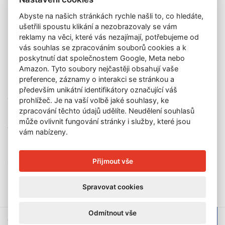
Katalog vydražených děl
Abyste na našich stránkách rychle našli to, co hledáte,
O nás
ušetřili spoustu klikání a nezobrazovaly se vám
GDPR
reklamy na věci, které vás nezajímají, potřebujeme od
Kontakt
vás souhlas se zpracováním souborů cookies a k
KONTAKT
poskytnutí dat společnostem Google, Meta nebo
Amazon. Tyto soubory nejčastěji obsahují vaše
GALERIE LAZARSKÁ
preference, záznamy o interakci se stránkou a
Lazarská 7
především unikátní identifikátory označující váš
110 00 Praha 1
prohlížeč. Je na vaší volbě jaké souhlasy, ke
zpracování těchto údajů udělíte. Neudělení souhlasů
E-mail:
info@galerielazarska.cz
může ovlivnit fungování stránky i služby, které jsou
Telefon:
+420 222 523 739
vám nabízeny.
+420 603 284 668
OTEVÍRACÍ DOBA
Přijmout vše
Po – Pá:
10:00 – 12:00 | 13:00 – 18:00
Spravovat cookies
Odmítnout vše
© 2026 Galerie Lazarská | E-mail:
info@galerie-lazarska.cz
|