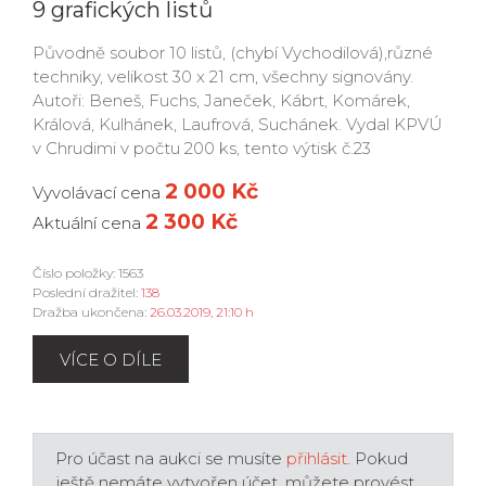
9 grafických listů
Původně soubor 10 listů, (chybí Vychodilová),různé
techniky, velikost 30 x 21 cm, všechny signovány.
Autoři: Beneš, Fuchs, Janeček, Kábrt, Komárek,
Králová, Kulhánek, Laufrová, Suchánek. Vydal KPVÚ
v Chrudimi v počtu 200 ks, tento výtisk č.23
2 000 Kč
Vyvolávací cena
2 300 Kč
Aktuální cena
Číslo položky: 1563
Poslední dražitel:
138
Dražba ukončena:
26.03.2019, 21:10 h
VÍCE O DÍLE
Pro účast na aukci se musíte
přihlásit
. Pokud
ještě nemáte vytvořen účet, můžete provést