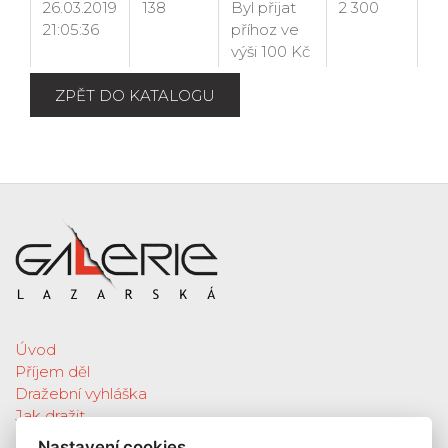
ZPĚT DO KATALOGU
Úvod
Příjem děl
Dražební vyhláška
Jak dražit
Galerie
Nastavení cookies