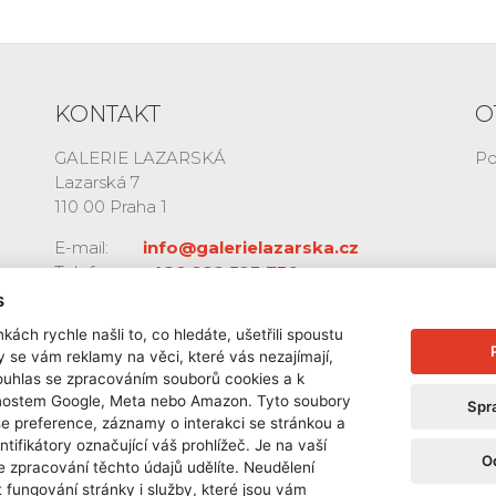
KONTAKT
O
GALERIE LAZARSKÁ
Po
Lazarská 7
110 00 Praha 1
E-mail:
info@galerielazarska.cz
Telefon:
+420 222 523 739
+420 603 284 668
s
kách rychle našli to, co hledáte, ušetřili spoustu
y se vám reklamy na věci, které vás nezajímají,
ouhlas se zpracováním souborů cookies a k
čnostem Google, Meta nebo Amazon. Tyto soubory
Spr
še preference, záznamy o interakci se stránkou a
ntifikátory označující váš prohlížeč. Je na vaší
O
e zpracování těchto údajů udělíte. Neudělení
 fungování stránky i služby, které jsou vám