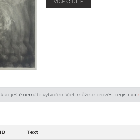
VÍCE O DÍLE
okud ještě nemáte vytvořen účet, můžete provést registraci