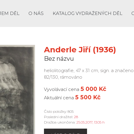
JEM DĚL
O NÁS
KATALOG VYDRAŽENÝCH DĚL
Anderle Jiří (1936)
Bez názvu
heliolitografie, 47 x 31 cm, sign. a znače
82/130, rámováno
5 000 Kč
Vyvolávací cena
5 500 Kč
Aktuální cena
Číslo položky: 805
Poslední dražitel:
28
Dražba ukončena:
25.05.2017, 13:05 h