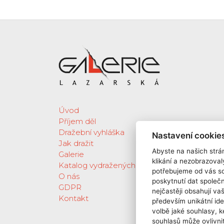
Úvod
Příjem děl
Dražební vyhláška
Nastavení cookie
Jak dražit
Abyste na našich strán
Galerie
klikání a nezobrazoval
Katalog vydražených děl
potřebujeme od vás s
O nás
poskytnutí dat spole
GDPR
nejčastěji obsahují va
Kontakt
především unikátní ide
volbě jaké souhlasy, k
souhlasů může ovlivnit