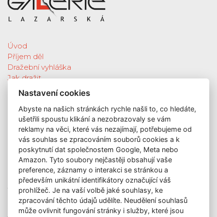
Úvod
Příjem děl
Dražební vyhláška
Jak dražit
Galerie
Nastavení cookies
Katalog vydražených děl
Abyste na našich stránkách rychle našli to, co hledáte,
O nás
ušetřili spoustu klikání a nezobrazovaly se vám
GDPR
reklamy na věci, které vás nezajímají, potřebujeme od
Kontakt
vás souhlas se zpracováním souborů cookies a k
KONTAKT
poskytnutí dat společnostem Google, Meta nebo
Amazon. Tyto soubory nejčastěji obsahují vaše
GALERIE LAZARSKÁ
preference, záznamy o interakci se stránkou a
Lazarská 7
především unikátní identifikátory označující váš
prohlížeč. Je na vaší volbě jaké souhlasy, ke
110 00 Praha 1
zpracování těchto údajů udělíte. Neudělení souhlasů
E-mail:
info@galerielazarska.cz
může ovlivnit fungování stránky i služby, které jsou