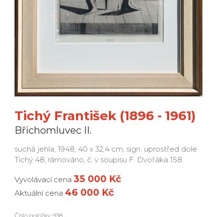
Tichý František (1896 - 1961)
Břichomluvec II.
suchá jehla, 1948, 40 x 32,4 cm, sign. uprostřed dole
Tichý 48, rámováno, č. v soupisu F. Dvořáka 158.
35 000 Kč
Vyvolávací cena
46 000 Kč
Aktuální cena
Číslo položky: 938