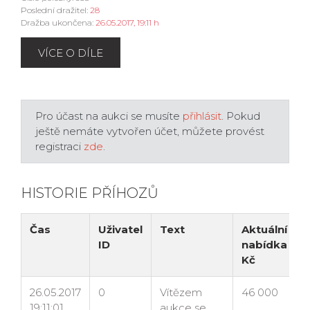
Poslední dražitel:
28
Dražba ukončena:
26.05.2017, 19:11 h
VÍCE O DÍLE
Pro účast na aukci se musíte
přihlásit
. Pokud
ještě nemáte vytvořen účet, můžete provést
registraci
zde
.
HISTORIE PŘÍHOZŮ