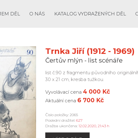
JEM DĚL
O NÁS
KATALOG VYDRAŽENÝCH DĚL
Trnka Jiří (1912 - 1969)
Čertův mlýn - list scénáře
list č.90 z fragmentu původního originál
30 x 21 cm, kresba tužkou.
4 000 Kč
Vyvolávací cena
6 700 Kč
Aktuální cena
Číslo položky: 2065
Poslední dražitel:
627
Dražba ukončena:
12.02.2020, 21:43 h