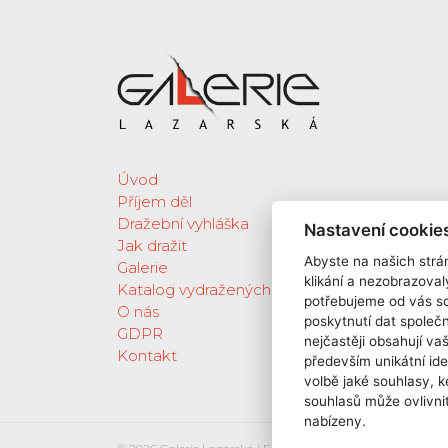
Úvod
Příjem děl
Dražební vyhláška
Nastavení cookie
Jak dražit
Abyste na našich strán
Galerie
klikání a nezobrazoval
Katalog vydražených děl
potřebujeme od vás s
O nás
poskytnutí dat spole
GDPR
nejčastěji obsahují va
Kontakt
především unikátní ide
volbě jaké souhlasy, k
souhlasů může ovlivnit
nabízeny.