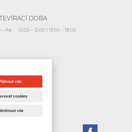
TEVÍRACÍ DOBA
 – Pá:
10:00 – 12:00 | 13:00 – 18:00
Přijmout vše
avovat cookies
dmítnout vše
Galerie La