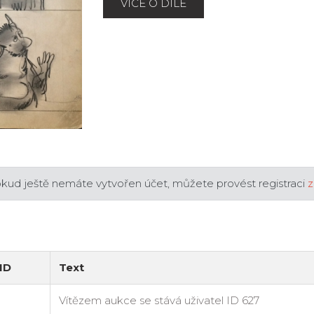
VÍCE O DÍLE
okud ještě nemáte vytvořen účet, můžete provést registraci