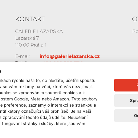
KONTAKT
O
GALERIE LAZARSKÁ
Po
Lazarská 7
110 00 Praha 1
E-mail:
info@galerielazarska.cz
Telefon:
+420 222 523 739
+420 603 284 668
s
kách rychle našli to, co hledáte, ušetřili spoustu
y se vám reklamy na věci, které vás nezajímají,
ouhlas se zpracováním souborů cookies a k
čnostem Google, Meta nebo Amazon. Tyto soubory
Spr
še preference, záznamy o interakci se stránkou a
ntifikátory označující váš prohlížeč. Je na vaší
O
e zpracování těchto údajů udělíte. Neudělení
 fungování stránky i služby, které jsou vám