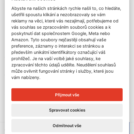
Katalog vydražených děl
Abyste na našich stránkách rychle našli to, co hledáte,
O nás
ušetřili spoustu klikání a nezobrazovaly se vám
GDPR
reklamy na věci, které vás nezajímají, potřebujeme od
Kontakt
vás souhlas se zpracováním souborů cookies a k
KONTAKT
poskytnutí dat společnostem Google, Meta nebo
Amazon. Tyto soubory nejčastěji obsahují vaše
GALERIE LAZARSKÁ
preference, záznamy o interakci se stránkou a
Lazarská 7
především unikátní identifikátory označující váš
110 00 Praha 1
prohlížeč. Je na vaší volbě jaké souhlasy, ke
zpracování těchto údajů udělíte. Neudělení souhlasů
E-mail:
info@galerielazarska.cz
může ovlivnit fungování stránky i služby, které jsou
Telefon:
+420 222 523 739
vám nabízeny.
+420 603 284 668
OTEVÍRACÍ DOBA
Přijmout vše
Po – Pá:
10:00 – 12:00 | 13:00 – 18:00
Spravovat cookies
Odmítnout vše
© 2026 Galerie Lazarská | E-mail:
info@galerie-lazarska.cz
|