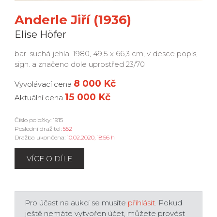
Anderle Jiří (1936)
Elise Höfer
bar. suchá jehla, 1980, 49,5 x 66,3 cm, v desce popis,
sign. a značeno dole uprostřed 23/70
8 000 Kč
Vyvolávací cena
15 000 Kč
Aktuální cena
Číslo položky: 1915
Poslední dražitel:
552
Dražba ukončena:
10.02.2020, 18:56 h
VÍCE O DÍLE
Pro účast na aukci se musíte
přihlásit
. Pokud
ještě nemáte vytvořen účet, můžete provést