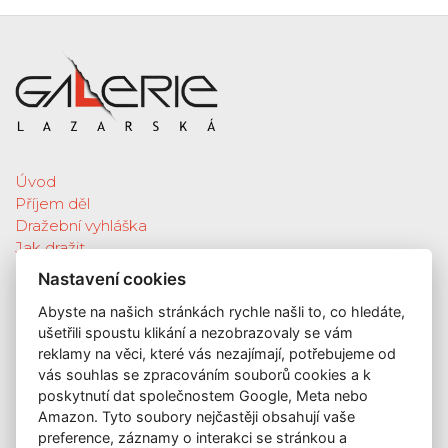
Úvod
Příjem děl
Dražební vyhláška
Jak dražit
Galerie
Nastavení cookies
Katalog vydražených děl
Abyste na našich stránkách rychle našli to, co hledáte,
O nás
ušetřili spoustu klikání a nezobrazovaly se vám
GDPR
reklamy na věci, které vás nezajímají, potřebujeme od
Kontakt
vás souhlas se zpracováním souborů cookies a k
KONTAKT
poskytnutí dat společnostem Google, Meta nebo
Amazon. Tyto soubory nejčastěji obsahují vaše
GALERIE LAZARSKÁ
preference, záznamy o interakci se stránkou a