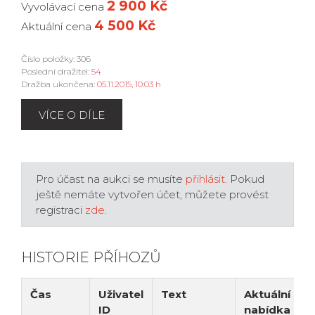
2 900 Kč
Vyvolávací cena
4 500 Kč
Aktuální cena
Číslo položky: 306
Poslední dražitel:
54
Dražba ukončena:
05.11.2015, 10:03 h
VÍCE O DÍLE
Pro účast na aukci se musíte
přihlásit
. Pokud
ještě nemáte vytvořen účet, můžete provést
registraci
zde
.
HISTORIE PŘÍHOZŮ