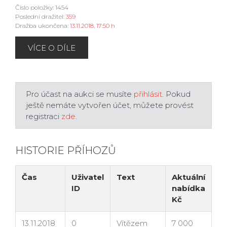
Číslo položky: 1454
Poslední dražitel:
359
Dražba ukončena:
13.11.2018, 17:50 h
VÍCE O DÍLE
Pro účast na aukci se musíte
přihlásit
. Pokud
ještě nemáte vytvořen účet, můžete provést
registraci
zde
.
HISTORIE PŘÍHOZŮ