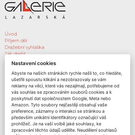
Úvod
Příjem děl
Dražební vyhláška
Jak dražit
Galerie
Nastavení cookies
Katalog vydražených děl
Abyste na našich stránkách rychle našli to, co hledáte,
O nás
ušetřili spoustu klikání a nezobrazovaly se vám
GDPR
reklamy na věci, které vás nezajímají, potřebujeme od
Kontakt
vás souhlas se zpracováním souborů cookies a k
KONTAKT
poskytnutí dat společnostem Google, Meta nebo
Amazon. Tyto soubory nejčastěji obsahují vaše
GALERIE LAZARSKÁ
preference, záznamy o interakci se stránkou a
Lazarská 7
především unikátní identifikátory označující váš
110 00 Praha 1
prohlížeč. Je na vaší volbě jaké souhlasy, ke
zpracování těchto údajů udělíte. Neudělení souhlasů