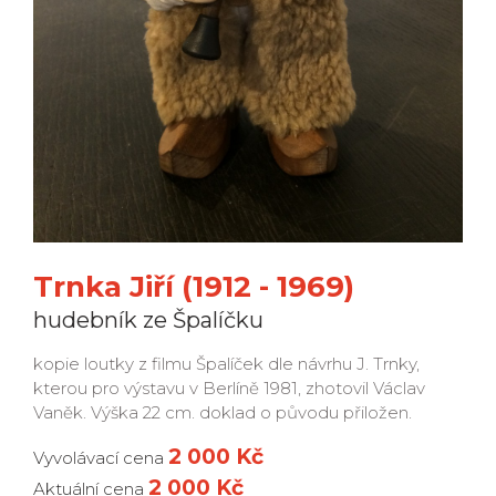
Trnka Jiří (1912 - 1969)
hudebník ze Špalíčku
kopie loutky z filmu Špalíček dle návrhu J. Trnky,
kterou pro výstavu v Berlíně 1981, zhotovil Václav
Vaněk. Výška 22 cm. doklad o původu přiložen.
2 000 Kč
Vyvolávací cena
2 000 Kč
Aktuální cena