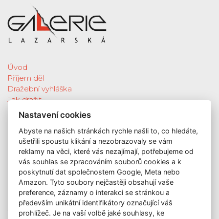
Úvod
Příjem děl
Dražební vyhláška
Jak dražit
Galerie
Nastavení cookies
Katalog vydražených děl
Abyste na našich stránkách rychle našli to, co hledáte,
O nás
ušetřili spoustu klikání a nezobrazovaly se vám
GDPR
reklamy na věci, které vás nezajímají, potřebujeme od
Kontakt
vás souhlas se zpracováním souborů cookies a k
KONTAKT
poskytnutí dat společnostem Google, Meta nebo
Amazon. Tyto soubory nejčastěji obsahují vaše
GALERIE LAZARSKÁ
preference, záznamy o interakci se stránkou a
Lazarská 7
především unikátní identifikátory označující váš
110 00 Praha 1
prohlížeč. Je na vaší volbě jaké souhlasy, ke