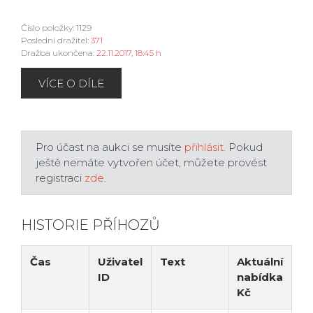
Číslo položky: 1129
Poslední dražitel:
371
Dražba ukončena:
22.11.2017, 18:45 h
VÍCE O DÍLE
Pro účast na aukci se musíte
přihlásit
. Pokud
ještě nemáte vytvořen účet, můžete provést
registraci
zde
.
HISTORIE PŘÍHOZŮ