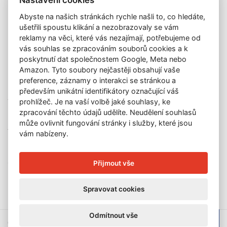
Nastavení cookies
Katalog vydražených děl
Abyste na našich stránkách rychle našli to, co hledáte,
O nás
ušetřili spoustu klikání a nezobrazovaly se vám
GDPR
reklamy na věci, které vás nezajímají, potřebujeme od
Kontakt
vás souhlas se zpracováním souborů cookies a k
KONTAKT
poskytnutí dat společnostem Google, Meta nebo
Amazon. Tyto soubory nejčastěji obsahují vaše
GALERIE LAZARSKÁ
preference, záznamy o interakci se stránkou a
Lazarská 7
především unikátní identifikátory označující váš
110 00 Praha 1
prohlížeč. Je na vaší volbě jaké souhlasy, ke
zpracování těchto údajů udělíte. Neudělení souhlasů
E-mail:
info@galerielazarska.cz
může ovlivnit fungování stránky i služby, které jsou
Telefon:
+420 222 523 739
vám nabízeny.
+420 603 284 668
OTEVÍRACÍ DOBA
Přijmout vše
Po – Pá:
10:00 – 12:00 | 13:00 – 18:00
Spravovat cookies
Odmítnout vše
© 2026 Galerie Lazarská | E-mail:
info@galerie-lazarska.cz
|