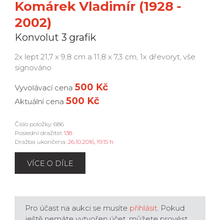
Komárek Vladimír (1928 -
2002)
Konvolut 3 grafik
2x lept 21,7 x 9,8 cm a 11,8 x 7,3 cm, 1x dřevoryt, vše
signováno
500 Kč
Vyvolávací cena
500 Kč
Aktuální cena
Číslo položky: 686
Poslední dražitel:
138
Dražba ukončena:
26.10.2016, 19:15 h
VÍCE O DÍLE
Pro účast na aukci se musíte
přihlásit
. Pokud
ještě nemáte vytvořen účet, můžete provést