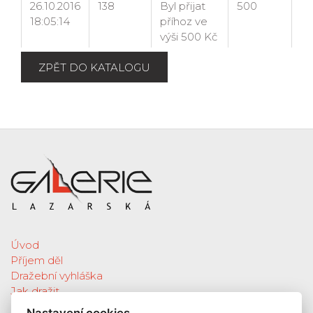
ZPĚT DO KATALOGU
Úvod
Příjem děl
Dražební vyhláška
Jak dražit
Galerie