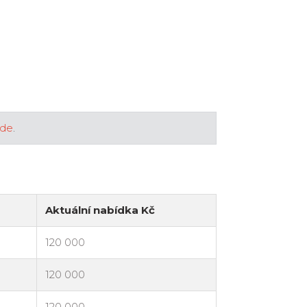
zde
.