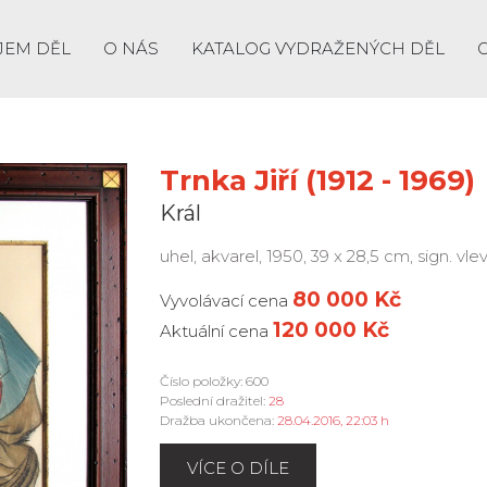
JEM DĚL
O NÁS
KATALOG VYDRAŽENÝCH DĚL
Trnka Jiří (1912 - 1969)
Král
uhel, akvarel, 1950, 39 x 28,5 cm, sign. v
80 000 Kč
Vyvolávací cena
120 000 Kč
Aktuální cena
Číslo položky: 600
Poslední dražitel:
28
Dražba ukončena:
28.04.2016, 22:03 h
VÍCE O DÍLE