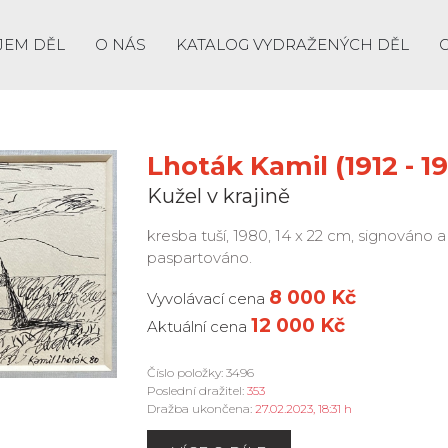
JEM DĚL
O NÁS
KATALOG VYDRAŽENÝCH DĚL
Lhoták Kamil (1912 - 1
Kužel v krajině
kresba tuší, 1980, 14 x 22 cm, signováno 
paspartováno.
8 000 Kč
Vyvolávací cena
12 000 Kč
Aktuální cena
Číslo položky: 3496
Poslední dražitel:
353
Dražba ukončena:
27.02.2023, 18:31 h