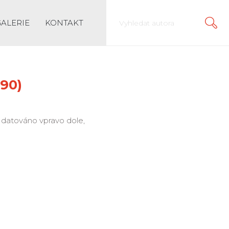
GALERIE
KONTAKT
990)
a datováno vpravo dole,