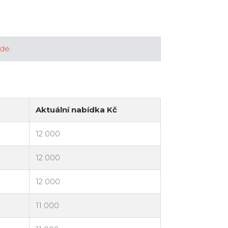
zde
.