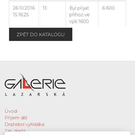
ZPĚT DO KATALOGU
Úvod
Příjem děl
Dražební vyhláška
Jak dražit