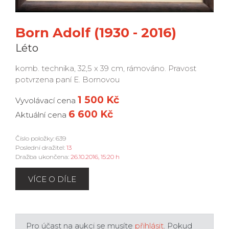
Born Adolf (1930 - 2016)
Léto
komb. technika, 32,5 x 39 cm, rámováno. Pravost
potvrzena paní E. Bornovou
1 500 Kč
Vyvolávací cena
6 600 Kč
Aktuální cena
Číslo položky: 639
Poslední dražitel:
13
Dražba ukončena:
26.10.2016, 15:20 h
VÍCE O DÍLE
Pro účast na aukci se musíte
přihlásit
. Pokud