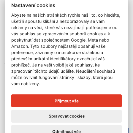
Galerie
Nastavení cookies
Katalog vydražených děl
Abyste na našich stránkách rychle našli to, co hledáte,
O nás
ušetřili spoustu klikání a nezobrazovaly se vám
GDPR
reklamy na věci, které vás nezajímají, potřebujeme od
Kontakt
vás souhlas se zpracováním souborů cookies a k
KONTAKT
poskytnutí dat společnostem Google, Meta nebo
Amazon. Tyto soubory nejčastěji obsahují vaše
GALERIE LAZARSKÁ
preference, záznamy o interakci se stránkou a
Lazarská 7
především unikátní identifikátory označující váš
110 00 Praha 1
prohlížeč. Je na vaší volbě jaké souhlasy, ke
zpracování těchto údajů udělíte. Neudělení souhlasů
E-mail:
info@galerielazarska.cz
může ovlivnit fungování stránky i služby, které jsou
Telefon:
+420 222 523 739
vám nabízeny.
+420 603 284 668
OTEVÍRACÍ DOBA
Přijmout vše
Po – Pá:
10:00 – 12:00 | 13:00 – 18:00
Spravovat cookies
Odmítnout vše