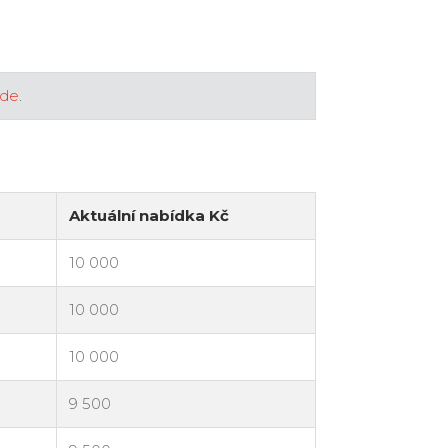
zde
.