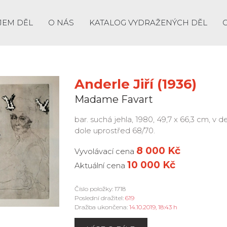
JEM DĚL
O NÁS
KATALOG VYDRAŽENÝCH DĚL
Anderle Jiří (1936)
Madame Favart
bar. suchá jehla, 1980, 49,7 x 66,3 cm, v 
dole uprostřed 68/70.
8 000 Kč
Vyvolávací cena
10 000 Kč
Aktuální cena
Číslo položky: 1718
Poslední dražitel:
619
Dražba ukončena:
14.10.2019, 18:43 h