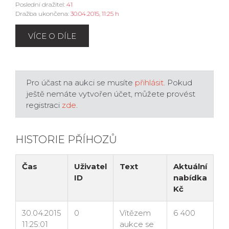
Poslední dražitel:
41
Dražba ukončena:
30.04.2015, 11:25 h
VÍCE O DÍLE
Pro účast na aukci se musíte
přihlásit
. Pokud
ještě nemáte vytvořen účet, můžete provést
registraci
zde
.
HISTORIE PŘÍHOZŮ