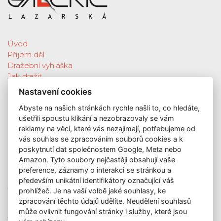
Úvod
Příjem děl
Dražební vyhláška
Jak dražit
Galerie
Nastavení cookies
Katalog vydražených děl
Abyste na našich stránkách rychle našli to, co hledáte,
O nás
ušetřili spoustu klikání a nezobrazovaly se vám
GDPR
reklamy na věci, které vás nezajímají, potřebujeme od
Kontakt
vás souhlas se zpracováním souborů cookies a k
KONTAKT
poskytnutí dat společnostem Google, Meta nebo
Amazon. Tyto soubory nejčastěji obsahují vaše
GALERIE LAZARSKÁ
preference, záznamy o interakci se stránkou a
Lazarská 7
především unikátní identifikátory označující váš
110 00 Praha 1
prohlížeč. Je na vaší volbě jaké souhlasy, ke
zpracování těchto údajů udělíte. Neudělení souhlasů
E-mail:
info@galerielazarska.cz
může ovlivnit fungování stránky i služby, které jsou
Telefon:
+420 222 523 739