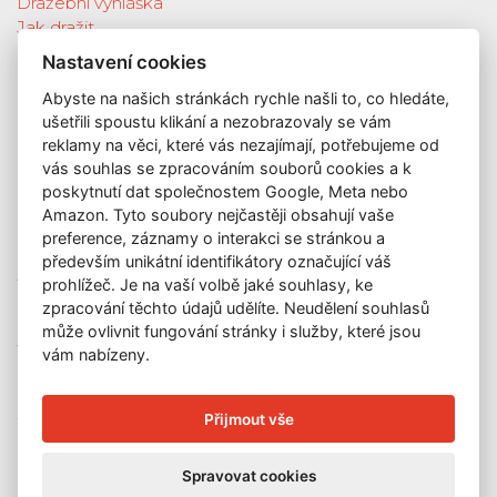
Dražební vyhláška
Jak dražit
Galerie
Nastavení cookies
Katalog vydražených děl
Abyste na našich stránkách rychle našli to, co hledáte,
O nás
ušetřili spoustu klikání a nezobrazovaly se vám
GDPR
reklamy na věci, které vás nezajímají, potřebujeme od
Kontakt
vás souhlas se zpracováním souborů cookies a k
KONTAKT
poskytnutí dat společnostem Google, Meta nebo
Amazon. Tyto soubory nejčastěji obsahují vaše
GALERIE LAZARSKÁ
preference, záznamy o interakci se stránkou a
Lazarská 7
především unikátní identifikátory označující váš
prohlížeč. Je na vaší volbě jaké souhlasy, ke
110 00 Praha 1
zpracování těchto údajů udělíte. Neudělení souhlasů
E-mail:
info@galerielazarska.cz
může ovlivnit fungování stránky i služby, které jsou
Telefon:
+420 222 523 739
vám nabízeny.
+420 603 284 668
OTEVÍRACÍ DOBA
Přijmout vše
Po – Pá:
10:00 – 12:00 | 13:00 – 18:00
Spravovat cookies