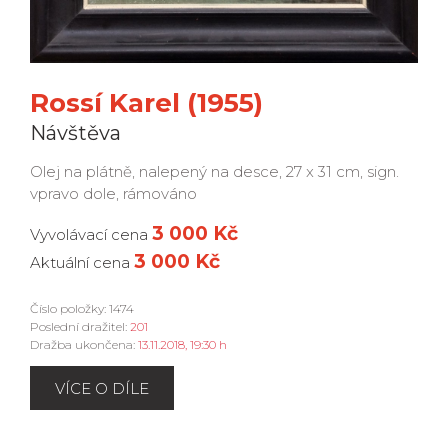
Rossí Karel (1955)
Návštěva
Olej na plátně, nalepený na desce, 27 x 31 cm, sign.
vpravo dole, rámováno
3 000 Kč
Vyvolávací cena
3 000 Kč
Aktuální cena
Číslo položky: 1474
Poslední dražitel:
201
Dražba ukončena:
13.11.2018, 19:30 h
VÍCE O DÍLE