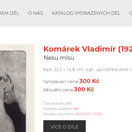
JEM DĚL
O NÁS
KATALOG VYDRAŽENÝCH DĚL
Komárek Vladimír (192
Nesu mísu
lept, 22,3 x 14,8 cm, sign. uprostřed dol
300 Kč
Vyvolávací cena
300 Kč
Aktuální cena
Číslo položky: 855
Poslední dražitel:
289
Dražba ukončena:
25.05.2017, 17:15 h
VÍCE O DÍLE