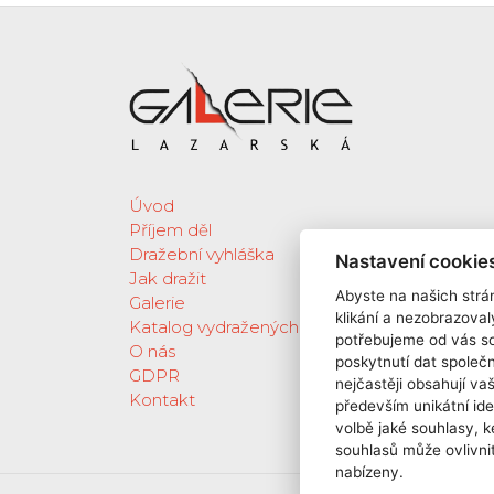
Úvod
Příjem děl
Dražební vyhláška
Nastavení cookie
Jak dražit
Abyste na našich strán
Galerie
klikání a nezobrazoval
Katalog vydražených děl
potřebujeme od vás s
O nás
poskytnutí dat spole
GDPR
nejčastěji obsahují va
Kontakt
především unikátní ide
volbě jaké souhlasy, k
souhlasů může ovlivnit
nabízeny.