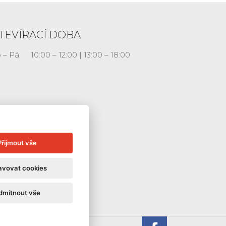
TEVÍRACÍ DOBA
 – Pá:
10:00 – 12:00 | 13:00 – 18:00
Přijmout vše
avovat cookies
dmítnout vše
Galerie La