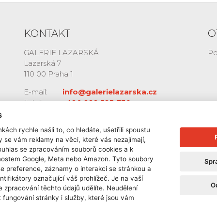
KONTAKT
O
GALERIE LAZARSKÁ
Po
Lazarská 7
110 00 Praha 1
E-mail:
info@galerielazarska.cz
Telefon:
+420 222 523 739
+420 603 284 668
s
kách rychle našli to, co hledáte, ušetřili spoustu
y se vám reklamy na věci, které vás nezajímají,
ouhlas se zpracováním souborů cookies a k
čnostem Google, Meta nebo Amazon. Tyto soubory
Spr
še preference, záznamy o interakci se stránkou a
ntifikátory označující váš prohlížeč. Je na vaší
O
e zpracování těchto údajů udělíte. Neudělení
 fungování stránky i služby, které jsou vám