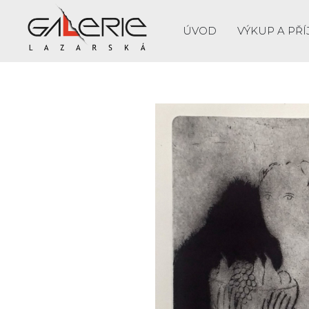
ÚVOD
VÝKUP A PŘÍ