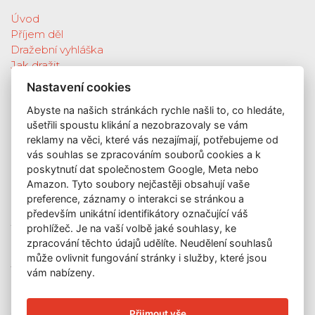
Úvod
Příjem děl
Dražební vyhláška
Jak dražit
Galerie
Nastavení cookies
Katalog vydražených děl
Abyste na našich stránkách rychle našli to, co hledáte,
O nás
ušetřili spoustu klikání a nezobrazovaly se vám
GDPR
reklamy na věci, které vás nezajímají, potřebujeme od
Kontakt
vás souhlas se zpracováním souborů cookies a k
KONTAKT
poskytnutí dat společnostem Google, Meta nebo
Amazon. Tyto soubory nejčastěji obsahují vaše
GALERIE LAZARSKÁ
preference, záznamy o interakci se stránkou a
Lazarská 7
především unikátní identifikátory označující váš
110 00 Praha 1
prohlížeč. Je na vaší volbě jaké souhlasy, ke
zpracování těchto údajů udělíte. Neudělení souhlasů
E-mail:
info@galerielazarska.cz
může ovlivnit fungování stránky i služby, které jsou
Telefon:
+420 222 523 739
vám nabízeny.
+420 603 284 668
OTEVÍRACÍ DOBA
Přijmout vše