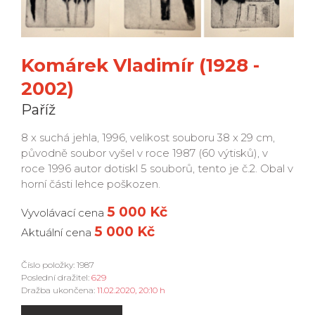
Komárek Vladimír (1928 -
2002)
Paříž
8 x suchá jehla, 1996, velikost souboru 38 x 29 cm,
původně soubor vyšel v roce 1987 (60 výtisků), v
roce 1996 autor dotiskl 5 souborů, tento je č.2. Obal v
horní části lehce poškozen.
5 000 Kč
Vyvolávací cena
5 000 Kč
Aktuální cena
Číslo položky: 1987
Poslední dražitel:
629
Dražba ukončena:
11.02.2020, 20:10 h